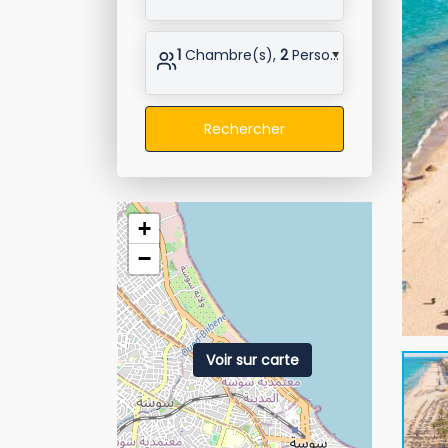
1
Chambre(s),
2
Personne(s)
Rechercher
+
−
Voir sur carte