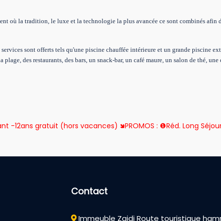
ent où la tradition, le luxe et la technologie la plus avancée ce sont combinés afin 
t services sont offerts tels qu'une piscine chauffée intérieure et un grande piscine 
la plage, des restaurants, des bars, un snack-bar, un café maure, un salon de thé, un
 -12ans gratuit (hors vacances) 🢆PROMOS : ❶Réd. Long Séjou
Contact
Immeuble Zaidi Route touristique h