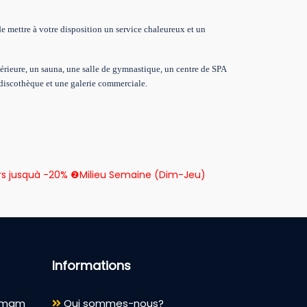
de mettre à votre disposition un service chaleureux et un
extérieure, un sauna, une salle de gymnastique, un centre de SPA
e discothèque et une galerie commerciale.
rs jusquà -20% ❷Milieu Semaine (Dim-Jeu)
Informations
ammam
Qui sommes-nous?