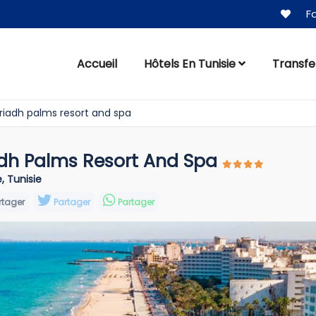
Fa
Accueil
Hôtels En Tunisie
Transfe
riadh palms resort and spa
dh Palms Resort And Spa
, Tunisie
rtager
Partager
Partager