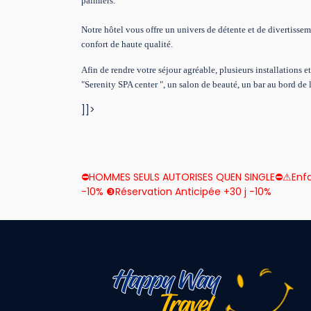
palmiers.
Notre hôtel vous offre un univers de détente et de divertissem
confort de haute qualité.
Afin de rendre votre séjour agréable, plusieurs installations e
"Serenity SPA center ", un salon de beauté, un bar au bord de 
]]>
⛔HOMMES SEULS AUTORISES QUEN SINGLE⛔⚠Enfant
-10% ❸Réservation Anticipée +30 j -10%