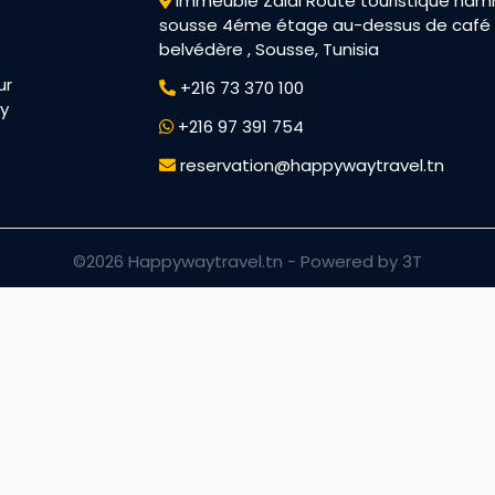
Immeuble Zaidi Route touristique h
sousse 4éme étage au-dessus de café
belvédère , Sousse, Tunisia
ur
+216 73 370 100
py
+216 97 391 754
reservation@happywaytravel.tn
©2026 Happywaytravel.tn -
Powered by 3T