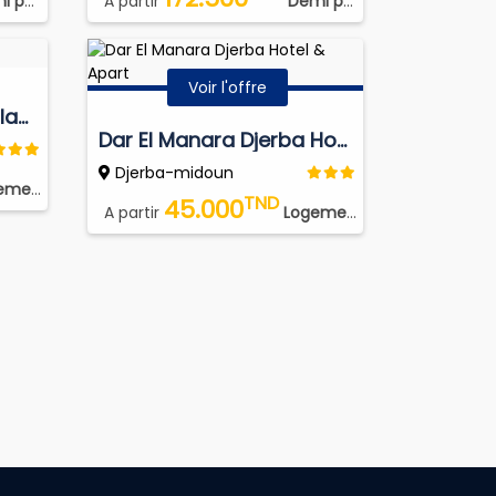
ion (DP)
A partir
Demi pension (DP)
Voir l'offre
Iris Djerba Hotel & Thalasso
Dar El Manara Djerba Hotel & Apart
Djerba-midoun
t Simple
TND
45.000
A partir
Logement Simple