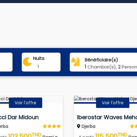
Nuits
Bénéficiaire(s)
1
1
Chambre(s),
Perso
2
Voir l'offre
Voir l'offre
cci Dar Midoun
erba
Djerba
TND
TND
103.500
115.500