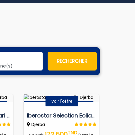
RECHERCHER
nne(s)
Voir l'offre
Iberostar Waves Mehari Djerba
Iberostar Selection Eolia Djerba
Djerba
TND
172.500