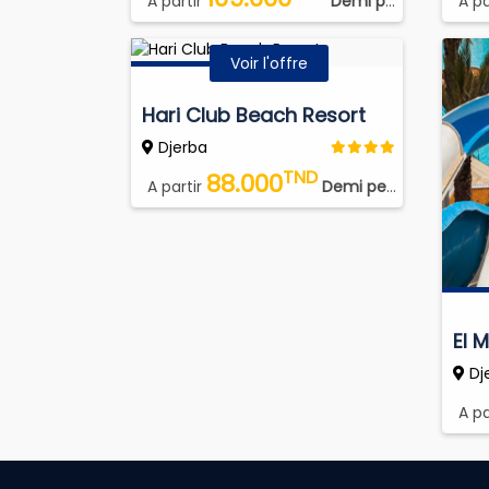
A partir
Demi pension plus (DP PLUS)
A pa
Voir l'offre
Hari Club Beach Resort
Djerba
TND
88.000
A partir
Demi pension (DP)
El 
Dj
A pa