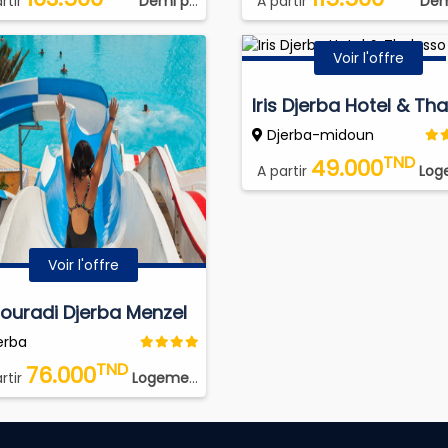
rtir
Demi pension plus (DP PLUS)
A partir
Demi pens
Voir l'offre
Djerba-midoun
TND
49.000
A partir
Logemen
Voir l'offre
Mouradi Djerba Menzel
erba
TND
76.000
rtir
Logement Petit Déjeuner