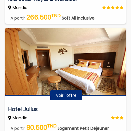
Mahdia
TND
266.500
A partir
Soft All Inclusive
Voir l'offre
Hotel Julius
Mahdia
TND
80.500
A partir
Logement Petit Déjeuner