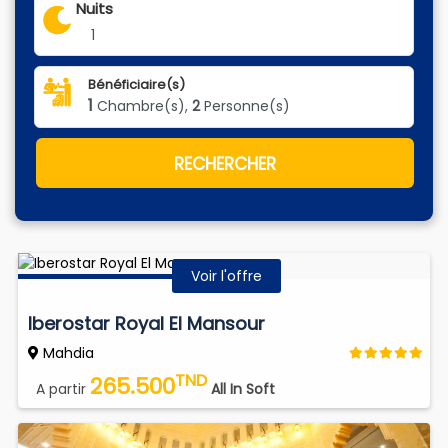
Nuits
1
Bénéficiaire(s)
1
Chambre(s),
2
Personne(s)
RECHERCHER
Voir l'offre
Iberostar Royal El Mansour
Mahdia
TND
265.500
A partir
All In Soft