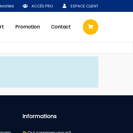
vories
ACCÈS PRO
ESPACE CLIENT
rt
Promotion
Contact
Informations
ammam
Qui sommes-nous?