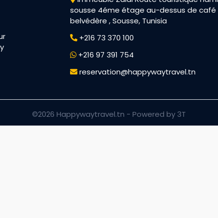
sousse 4éme étage au-dessus de café
belvédère , Sousse, Tunisia
ur
+216 73 370 100
py
+216 97 391 754
reservation@happywaytravel.tn
©2026 Happywaytravel.tn -
Powered by 3T